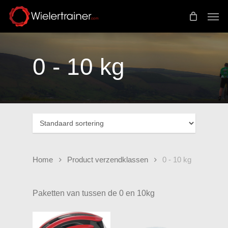
Skip
Men
to
main
content
0 - 10 kg
Home
Product verzendklassen
0 - 10 kg
Paketten van tussen de 0 en 10kg