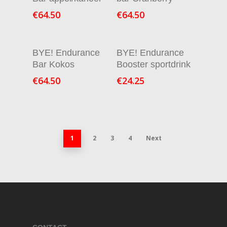
€
64.50
€
64.50
In Winkelmand
Verder Lezen
BYE! Endurance
BYE! Endurance
Bar Kokos
Booster sportdrink
€
64.50
€
24.25
1
2
3
4
Next