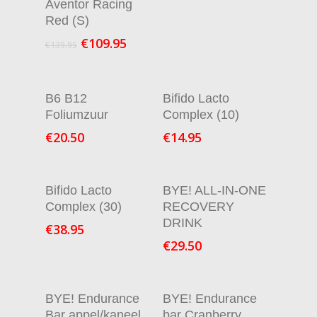
Aventor Racing
Red (S)
€
109.95
€
139.95
In Winkelmand
In Winkelmand
B6 B12
Bifido Lacto
Foliumzuur
Complex (10)
€
20.50
€
14.95
In Winkelmand
In Winkelmand
Bifido Lacto
BYE! ALL-IN-ONE
Complex (30)
RECOVERY
DRINK
€
38.95
€
29.50
In Winkelmand
In Winkelmand
BYE! Endurance
BYE! Endurance
Bar appel/kaneel
bar Cranberry