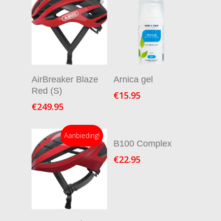
In Winkelmand
In Winkelmand
AirBreaker Blaze
Arnica gel
Red (S)
€
15.95
€
249.95
Aanbieding!
In Winkelmand
B100 Complex
€
22.95
In Winkelmand