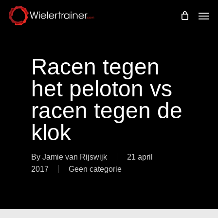
Skip
Men
to
main
content
Racen tegen
het peloton vs
racen tegen de
klok
By
Jamie van Rijswijk
21 april
2017
Geen categorie