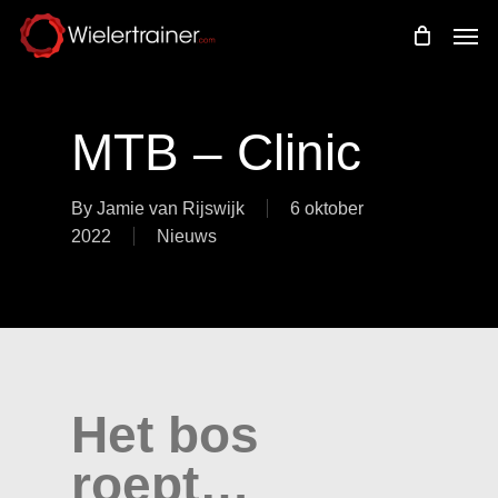
Skip
Men
to
main
content
MTB – Clinic
By
Jamie van Rijswijk
6 oktober
2022
Nieuws
Het bos
roept…